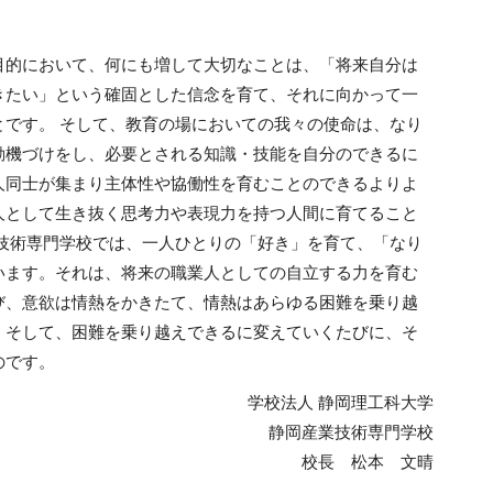
目的において、何にも増して大切なことは、「将来自分は
きたい」という確固とした信念を育て、それに向かって一
とです。 そして、教育の場においての我々の使命は、なり
動機づけをし、必要とされる知識・技能を自分のできるに
人同士が集まり主体性や協働性を育むことのできるよりよ
人として生き抜く思考力や表現力を持つ人間に育てること
業技術専門学校では、一人ひとりの「好き」を育て、「なり
います。それは、将来の職業人としての自立する力を育む
び、意欲は情熱をかきたて、情熱はあらゆる困難を乗り越
。そして、困難を乗り越えできるに変えていくたびに、そ
のです。
学校法人 静岡理工科大学
静岡産業技術専門学校
校長 松本 文晴