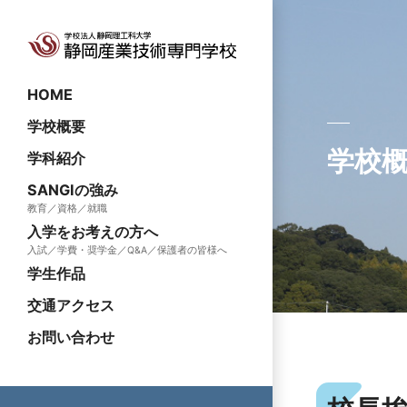
HOME
学校概要
学校
学科紹介
SANGIの強み
教育／資格／就職
入学をお考えの方へ
入試／学費・奨学金／Q&A／保護者の皆様へ
学生作品
交通アクセス
お問い合わせ