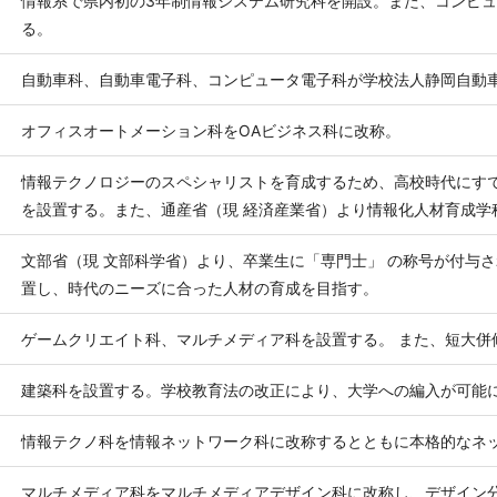
情報系で県内初の3年制情報システム研究科を開設。また、コンピ
る。
自動車科、自動車電子科、コンピュータ電子科が学校法人静岡自動
オフィスオートメーション科をOAビジネス科に改称。
情報テクノロジーのスペシャリストを育成するため、高校時代にす
を設置する。また、通産省（現 経済産業省）より情報化人材育成学
文部省（現 文部科学省）より、卒業生に「専門士」 の称号が付与
置し、時代のニーズに合った人材の育成を目指す。
ゲームクリエイト科、マルチメディア科を設置する。 また、短大併
建築科を設置する。学校教育法の改正により、大学への編入が可能
情報テクノ科を情報ネットワーク科に改称するとともに本格的なネ
マルチメディア科をマルチメディアデザイン科に改称し、デザイン