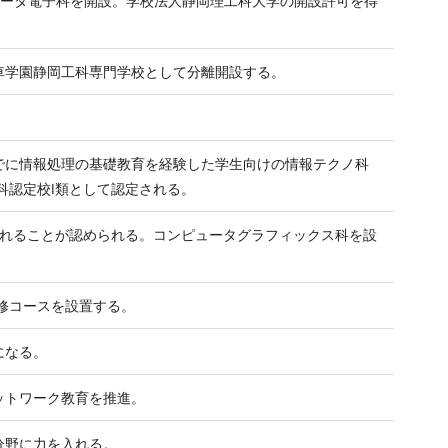
ュータ電子科を開設。学校法人静岡理工科大学の開設許可を得
車学園静岡工科専門学校として分離開設する。
でに情報処理の基礎教育を経験した学生向けの情報テクノ科
科認定校Ⅰ類として認定される。
されることが認められる。コンピュータグラフィックス科を設
修コースを設置する。
になる。
ットワーク教育を推進。
分野に力を入れる。