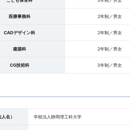
こども保育科
3年制／男女
医療事務科
2年制／男女
CADデザイン科
2年制／男女
建築科
2年制／男女
CG技術科
3年制／男女
法人名）
学校法人静岡理工科大学