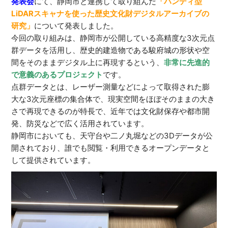
発表会
にて、静岡市と連携して取り組んだ
「ハンディ型
LiDARスキャナを使った歴史文化財デジタルアーカイブの
研究」
について発表しました。
今回の取り組みは、静岡市が公開している高精度な
3
次元点
群データを活用し、歴史的建造物である駿府城の形状や空
間をそのままデジタル上に再現するという、
非常に先進的
で意義のあるプロジェクト
です。
点群データとは、レーザー測量などによって取得された膨
大な
3
次元座標の集合体で、現実空間をほぼそのままの大き
さで再現できるのが特長で、近年では文化財保存や都市開
発、防災などで広く活用されています。
静岡市においても、天守台や二ノ丸堀などの
3D
データが公
開されており、誰でも閲覧・利用できるオープンデータと
して提供されています。