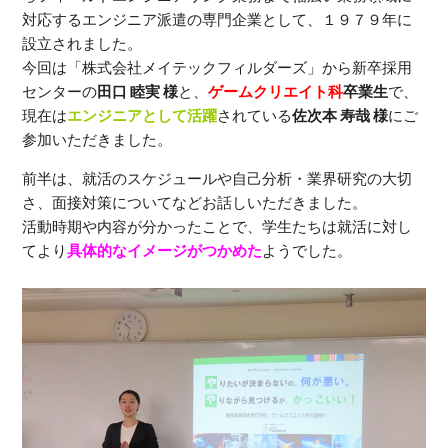
対応するエンジニア派遣の専門企業として、１９７９年に
設立されました。
今回は「株式会社メイテックフィルダーズ」から新卒採用
センターの
田口 睦実 様
と、
ゲームクリエイト科
卒業生
で、
現在は
エンジニアとして活躍
されている
佐次本 寿哉 様
にご
参加いただきました。
前半は、就活のスケジュールや自己分析・業界研究の大切
さ、面接対策についてなどお話しいただきました。
活動時期や内容が分かったことで、学生たちは就活に対し
てより
具体的なイメージがつかめた
ようでした。