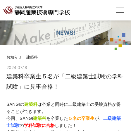
NEWS!
お知らせ
建築科
2024.07.18
建築科卒業生５名が「二級建築士試験の学科
試験」に見事合格！
SANGI
の
建築科
は卒業と同時に二級建築士の受験資格が得
ることができます。
今回、
SANGI
建築科
を卒業した
５名の卒業生
が、
二級建築
士試験
の
学科試験に合格
しました！